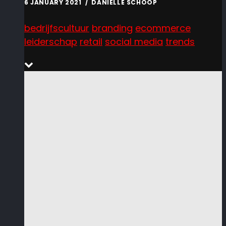
6 JANUARY 2021 / DANIËLLE SCHOOP
bedrijfscultuur
branding
ecommerce
leiderschap
retail
social media
trends