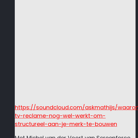
https://soundcloud.com/askmathijs/waaro
tv-reclame-nog-wel-werkt-om-
structureel-aan-je-merk-te-bouwen
Met Michel van der Voort van Screenforce